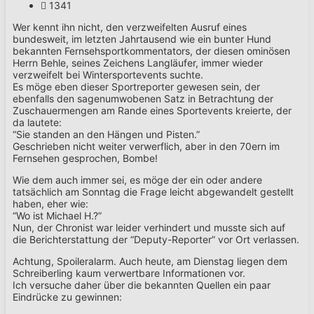
1341
Wer kennt ihn nicht, den verzweifelten Ausruf eines
bundesweit, im letzten Jahrtausend wie ein bunter Hund
bekannten Fernsehsportkommentators, der diesen ominösen
Herrn Behle, seines Zeichens Langläufer, immer wieder
verzweifelt bei Wintersportevents suchte.
Es möge eben dieser Sportreporter gewesen sein, der
ebenfalls den sagenumwobenen Satz in Betrachtung der
Zuschauermengen am Rande eines Sportevents kreierte, der
da lautete:
“Sie standen an den Hängen und Pisten.”
Geschrieben nicht weiter verwerflich, aber in den 70ern im
Fernsehen gesprochen, Bombe!
Wie dem auch immer sei, es möge der ein oder andere
tatsächlich am Sonntag die Frage leicht abgewandelt gestellt
haben, eher wie:
“Wo ist Michael H.?”
Nun, der Chronist war leider verhindert und musste sich auf
die Berichterstattung der “Deputy-Reporter” vor Ort verlassen.
Achtung, Spoileralarm. Auch heute, am Dienstag liegen dem
Schreiberling kaum verwertbare Informationen vor.
Ich versuche daher über die bekannten Quellen ein paar
Eindrücke zu gewinnen: