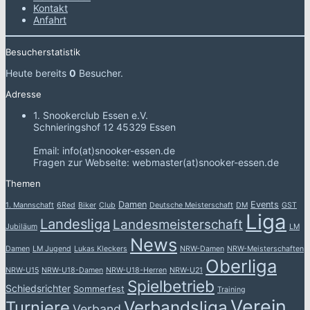
Kontakt
Anfahrt
Besucherstatistik
Heute bereits
0
Besucher.
Adresse
1. Snookerclub Essen e.V.
Schnieringshof 12 45329 Essen
Email: info(at)snooker-essen.de
Fragen zur Webseite: webmaster(at)snooker-essen.de
Themen
Damen
Events
1. Mannschaft
6Red
Biker
Club
Deutsche Meisterschaft
DM
GST
Liga
Landesliga
Landesmeisterschaft
Jubiläum
LM
News
Damen
LM Jugend
Lukas Kleckers
NRW-Damen
NRW-Meisterschaften
Oberliga
NRW-U15
NRW-U18-Damen
NRW-U18-Herren
NRW-U21
Spielbetrieb
Schiedsrichter
Sommerfest
Training
Verein
Verbandsliga
Turniere
Verband