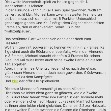
Die zweite Mannschaft spielt zu Hause gegen die 1.
Mannschaft aus Minden.
In der Hinrunde kann nur Kai 1 sein Spiel gewinnen. Wolfram
verliert recht klar, Michael kann zwar im zweiten Frame dran
bleiben, muss sich dann aber mit 6 Punkten Unterschied
geschlagen geben Und Kai 2 nötigt dem Gegner einen dritten
Frame ab, den er aber verliert. Somit 1:3 in der
“Halbzeitpause”.
Das berühmte Blatt wendet sich dann aber doch zum
Besseren.
Wolfram gewinnt souverän (so kennen wir ihn) in 2 Frames, Kai
1 gewinnt auch die Rückrunde, ebenfalls, wie in der Hinrunde
in 3 Frames, Michael braucht ebenfalls 3 Frames für seinen
Sieg und Kai muss leider auch seine zweite Partie an diesem
Tag abgeben.
Aber, immerhin, ein Unentschieden ist es nach der etwas
glücklosen Hinrunde dann doch noch geworden. Glückwunsch
dazu und zu dem Kampfgeist.
Und
hier
der offizielle Spielbericht.
Die erste Mannschaft verschlägt es nach Münster.
Hier kann sie leider nicht ganz so glänzen, wie die Zweite.
Louis und Maik fahren zwar ihre Partien in der Hinrunde mehr
oder weniger sicher nach Hause, Lukas und Manfred können
es ihnen aber leider nicht gleichtun. Daher ein 2:2 zur Halbzeit.
in der zweiten Runde gwinnen die Gegner die Oberhand. Louis