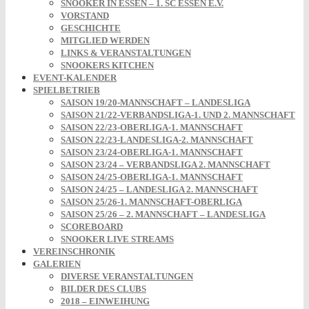
SNOOKER IN ESSEN – 1. SC ESSEN E.V.
VORSTAND
GESCHICHTE
MITGLIED WERDEN
LINKS & VERANSTALTUNGEN
SNOOKERS KITCHEN
EVENT-KALENDER
SPIELBETRIEB
SAISON 19/20-MANNSCHAFT – LANDESLIGA
SAISON 21/22-VERBANDSLIGA-1. UND 2. MANNSCHAFT
SAISON 22/23-OBERLIGA-1. MANNSCHAFT
SAISON 22/23-LANDESLIGA-2. MANNSCHAFT
SAISON 23/24-OBERLIGA-1. MANNSCHAFT
SAISON 23/24 – VERBANDSLIGA 2. MANNSCHAFT
SAISON 24/25-OBERLIGA-1. MANNSCHAFT
SAISON 24/25 – LANDESLIGA 2. MANNSCHAFT
SAISON 25/26-1. MANNSCHAFT-OBERLIGA
SAISON 25/26 – 2. MANNSCHAFT – LANDESLIGA
SCOREBOARD
SNOOKER LIVE STREAMS
VEREINSCHRONIK
GALERIEN
DIVERSE VERANSTALTUNGEN
BILDER DES CLUBS
2018 – EINWEIHUNG