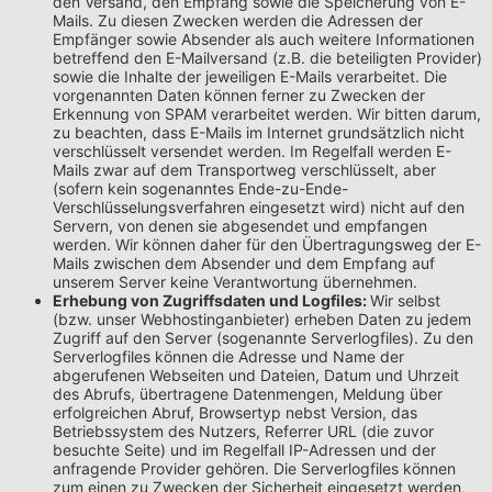
den Versand, den Empfang sowie die Speicherung von E-
Mails. Zu diesen Zwecken werden die Adressen der
Empfänger sowie Absender als auch weitere Informationen
betreffend den E-Mailversand (z.B. die beteiligten Provider)
sowie die Inhalte der jeweiligen E-Mails verarbeitet. Die
vorgenannten Daten können ferner zu Zwecken der
Erkennung von SPAM verarbeitet werden. Wir bitten darum,
zu beachten, dass E-Mails im Internet grundsätzlich nicht
verschlüsselt versendet werden. Im Regelfall werden E-
Mails zwar auf dem Transportweg verschlüsselt, aber
(sofern kein sogenanntes Ende-zu-Ende-
Verschlüsselungsverfahren eingesetzt wird) nicht auf den
Servern, von denen sie abgesendet und empfangen
werden. Wir können daher für den Übertragungsweg der E-
Mails zwischen dem Absender und dem Empfang auf
unserem Server keine Verantwortung übernehmen.
Erhebung von Zugriffsdaten und Logfiles:
Wir selbst
(bzw. unser Webhostinganbieter) erheben Daten zu jedem
Zugriff auf den Server (sogenannte Serverlogfiles). Zu den
Serverlogfiles können die Adresse und Name der
abgerufenen Webseiten und Dateien, Datum und Uhrzeit
des Abrufs, übertragene Datenmengen, Meldung über
erfolgreichen Abruf, Browsertyp nebst Version, das
Betriebssystem des Nutzers, Referrer URL (die zuvor
besuchte Seite) und im Regelfall IP-Adressen und der
anfragende Provider gehören. Die Serverlogfiles können
zum einen zu Zwecken der Sicherheit eingesetzt werden,