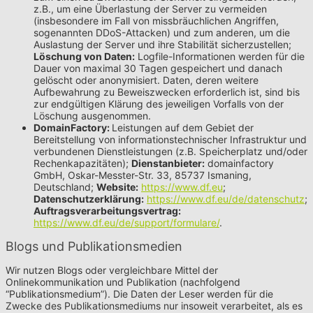
z.B., um eine Überlastung der Server zu vermeiden
(insbesondere im Fall von missbräuchlichen Angriffen,
sogenannten DDoS-Attacken) und zum anderen, um die
Auslastung der Server und ihre Stabilität sicherzustellen;
Löschung von Daten:
Logfile-Informationen werden für die
Dauer von maximal 30 Tagen gespeichert und danach
gelöscht oder anonymisiert. Daten, deren weitere
Aufbewahrung zu Beweiszwecken erforderlich ist, sind bis
zur endgültigen Klärung des jeweiligen Vorfalls von der
Löschung ausgenommen.
DomainFactory:
Leistungen auf dem Gebiet der
Bereitstellung von informationstechnischer Infrastruktur und
verbundenen Dienstleistungen (z.B. Speicherplatz und/oder
Rechenkapazitäten);
Dienstanbieter:
domainfactory
GmbH, Oskar-Messter-Str. 33, 85737 Ismaning,
Deutschland;
Website:
https://www.df.eu
;
Datenschutzerklärung:
https://www.df.eu/de/datenschutz
;
Auftragsverarbeitungsvertrag:
https://www.df.eu/de/support/formulare/
.
Blogs und Publikationsmedien
Wir nutzen Blogs oder vergleichbare Mittel der
Onlinekommunikation und Publikation (nachfolgend
“Publikationsmedium”). Die Daten der Leser werden für die
Zwecke des Publikationsmediums nur insoweit verarbeitet, als es