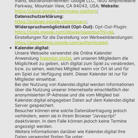
Irland, Mutterunternehmen: Google LLC, 1600 Amphitheatre
Parkway, Mountain View, CA 94043, USA;
Website:
https://cloud.google.com/maps-platform
;
Datenschutzerklärung:
https://policies.google.com/privacy
;
Widerspruchsmöglichkeit (Opt-Out):
Opt-Out-Plugin:
https://tools.google.com/dlpage/gaoptout?hl=de
,
Einstellungen für die Darstellung von Werbeeinblendungen:
https://adssettings.google.com/authenticated
.
Kalender.digital:
Unsere Webseite verwendet die Online Kalender
Anwendung
Kalender.digital
, um unseren Mitgliedern die
Möglichkeit zu geben, sich digital zum Spiel zu verabreden,
bzw. zu sehen, welches Mitglied wann vor Ort ist und für
ein Spiel zur Verfügung steht. Dieser Kalender ist nur für
Mitglieder einsehbar.
Bei der Nutzung von Kalender.digital werden Informationen
über die Nutzung unserer Internetseite einschließlich der
anonymisierten IP-Adresse und die vom Mitglied bei
Kalender.digital eingegeben Daten auf dem Kalender.digital
Server gespeichert.
Besucher können eine solche Datenübertragung jedoch
verhindern, wenn sie in Ihrem Browser “Javascript”
deaktivieren. In dem Falle können jedoch keine Termine
angezeigt werden.
Weitere Informationen darüber wie Kalender.digital Ihre
Daten verwendet finden Sie unter: