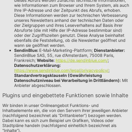
dieses Abrufs werden zunächst technische Informationen,
wie Informationen zum Browser und Ihrem System, als auch
Ihre IP-Adresse und der Zeitpunkt des Abrufs, erhoben.
Diese Informationen werden zur technischen Verbesserung
unseres Newsletters anhand der technischen Daten oder
der Zielgruppen und ihres Leseverhaltens auf Basis ihrer
Abruforte (die mit Hilfe der IP-Adresse bestimmbar sind)
oder der Zugriffszeiten genutzt. Diese Analyse beinhaltet
ebenfalls die Feststellung, ob die Newsletter geöffnet und
wann sie geöffnet werden.
SendinBlue:
E-Mail-Marketing-Plattform;
Dienstanbieter:
SendinBlue SAS, 55, rue d’Amsterdam, 75008 Paris,
Frankreich;
Website:
https://de.sendinblue.com/
;
Datenschutzerklärung:
https://www.sendinblue.com/legal/privacypolicy/
;
Standardvertragsklauseln (Gewährleistung
Datenschutzniveau bei Verarbeitung in Drittländern):
Mit
Anbieter abgeschlossen.
Plugins und eingebettete Funktionen sowie Inhalte
Wir binden in unser Onlineangebot Funktions- und
Inhaltselemente ein, die von den Servern ihrer jeweiligen Anbieter
(nachfolgend bezeichnet als “Drittanbieter”) bezogen werden.
Dabei kann es sich zum Beispiel um Grafiken, Videos oder
Stadtpläne handeln (nachfolgend einheitlich bezeichnet als
“Inhalte”).