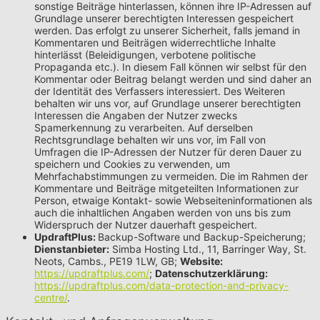
sonstige Beiträge hinterlassen, können ihre IP-Adressen auf
Grundlage unserer berechtigten Interessen gespeichert
werden. Das erfolgt zu unserer Sicherheit, falls jemand in
Kommentaren und Beiträgen widerrechtliche Inhalte
hinterlässt (Beleidigungen, verbotene politische
Propaganda etc.). In diesem Fall können wir selbst für den
Kommentar oder Beitrag belangt werden und sind daher an
der Identität des Verfassers interessiert. Des Weiteren
behalten wir uns vor, auf Grundlage unserer berechtigten
Interessen die Angaben der Nutzer zwecks
Spamerkennung zu verarbeiten. Auf derselben
Rechtsgrundlage behalten wir uns vor, im Fall von
Umfragen die IP-Adressen der Nutzer für deren Dauer zu
speichern und Cookies zu verwenden, um
Mehrfachabstimmungen zu vermeiden. Die im Rahmen der
Kommentare und Beiträge mitgeteilten Informationen zur
Person, etwaige Kontakt- sowie Webseiteninformationen als
auch die inhaltlichen Angaben werden von uns bis zum
Widerspruch der Nutzer dauerhaft gespeichert.
UpdraftPlus:
Backup-Software und Backup-Speicherung;
Dienstanbieter:
Simba Hosting Ltd., 11, Barringer Way, St.
Neots, Cambs., PE19 1LW, GB;
Website:
https://updraftplus.com/
;
Datenschutzerklärung:
https://updraftplus.com/data-protection-and-privacy-
centre/
.