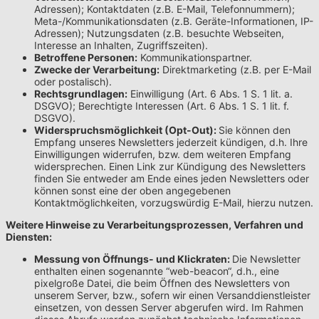
Adressen); Kontaktdaten (z.B. E-Mail, Telefonnummern);
Meta-/Kommunikationsdaten (z.B. Geräte-Informationen, IP-
Adressen); Nutzungsdaten (z.B. besuchte Webseiten,
Interesse an Inhalten, Zugriffszeiten).
Betroffene Personen:
Kommunikationspartner.
Zwecke der Verarbeitung:
Direktmarketing (z.B. per E-Mail
oder postalisch).
Rechtsgrundlagen:
Einwilligung (Art. 6 Abs. 1 S. 1 lit. a.
DSGVO); Berechtigte Interessen (Art. 6 Abs. 1 S. 1 lit. f.
DSGVO).
Widerspruchsmöglichkeit (Opt-Out):
Sie können den
Empfang unseres Newsletters jederzeit kündigen, d.h. Ihre
Einwilligungen widerrufen, bzw. dem weiteren Empfang
widersprechen. Einen Link zur Kündigung des Newsletters
finden Sie entweder am Ende eines jeden Newsletters oder
können sonst eine der oben angegebenen
Kontaktmöglichkeiten, vorzugswürdig E-Mail, hierzu nutzen.
Weitere Hinweise zu Verarbeitungsprozessen, Verfahren und
Diensten:
Messung von Öffnungs- und Klickraten:
Die Newsletter
enthalten einen sogenannte “web-beacon“, d.h., eine
pixelgroße Datei, die beim Öffnen des Newsletters von
unserem Server, bzw., sofern wir einen Versanddienstleister
einsetzen, von dessen Server abgerufen wird. Im Rahmen