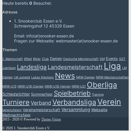
Heute bereits
0
Besucher.
Adresse
1. Snookerclub Essen e.V.
Schnieringshof 12 45329 Essen
Email: info(at)snooker-essen.de
Fragen zur Webseite: webmaster(at)snooker-essen.de
Themen
Damen
Events
1. Mannschaft
6Red
Biker
Club
Deutsche Meisterschaft
DM
GST
Liga
Landesliga
Landesmeisterschaft
Jubiläum
LM
News
Damen
LM Jugend
Lukas Kleckers
NRW-Damen
NRW-Meisterschaften
Oberliga
NRW-U15
NRW-U18-Damen
NRW-U18-Herren
NRW-U21
Spielbetrieb
Schiedsrichter
Sommerfest
Training
Verein
Verbandsliga
Turniere
Verband
Versammlung
Vereinsmeisterschaft
Webseite
Vereinsfeiern
Weihnachtsfeier
2015 - 2020 © Powered by
Theme-Vision
© 2026 1. Snookerclub Essen e.V.