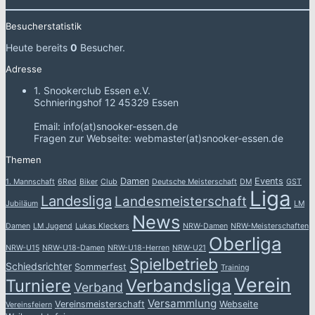
Besucherstatistik
Heute bereits
0
Besucher.
Adresse
1. Snookerclub Essen e.V.
Schnieringshof 12 45329 Essen
Email: info(at)snooker-essen.de
Fragen zur Webseite: webmaster(at)snooker-essen.de
Themen
Damen
Events
1. Mannschaft
6Red
Biker
Club
Deutsche Meisterschaft
DM
GST
Liga
Landesliga
Landesmeisterschaft
Jubiläum
LM
News
Damen
LM Jugend
Lukas Kleckers
NRW-Damen
NRW-Meisterschaften
Oberliga
NRW-U15
NRW-U18-Damen
NRW-U18-Herren
NRW-U21
Spielbetrieb
Schiedsrichter
Sommerfest
Training
Verein
Verbandsliga
Turniere
Verband
Versammlung
Vereinsmeisterschaft
Webseite
Vereinsfeiern