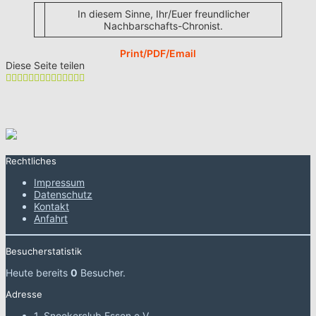
In diesem Sinne, Ihr/Euer freundlicher
Nachbarschafts-Chronist.
Print/PDF/Email
Diese Seite teilen
Rechtliches
Impressum
Datenschutz
Kontakt
Anfahrt
Besucherstatistik
Heute bereits
0
Besucher.
Adresse
1. Snookerclub Essen e.V.