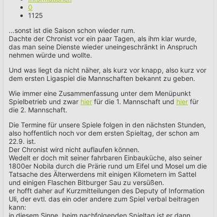
0
1125
…sonst ist die Saison schon wieder rum.
Dachte der Chronist vor ein paar Tagen, als ihm klar wurde,
das man seine Dienste wieder uneingeschränkt in Anspruch
nehmen würde und wollte.
Und was liegt da nicht näher, als kurz vor knapp, also kurz vor
dem ersten Ligaspiel die Mannschaften bekannt zu geben.
Wie immer eine Zusammenfassung unter dem Menüpunkt
Spielbetrieb und zwar
hier
für die 1. Mannschaft und
hier
für
die 2. Mannschaft.
Die Termine für unsere Spiele folgen in den nächsten Stunden,
also hoffentlich noch vor dem ersten Spieltag, der schon am
22.9. ist.
Der Chronist wird nicht auflaufen können.
Wedelt er doch mit seiner fahrbaren Einbauküche, also seiner
1800er Nobila durch die Prärie rund um Eifel und Mosel um die
Tatsache des Älterwerdens mit einigen Kilometern im Sattel
und einigen Flaschen Bitburger Sau zu versüßen.
er hofft daher auf Kurzmitteilungen des Deputy of Information
Uli, der evtl. das ein oder andere zum Spiel verbal beitragen
kann:
in diesem Sinne, beim nachfolgenden Spieltag ist er dann