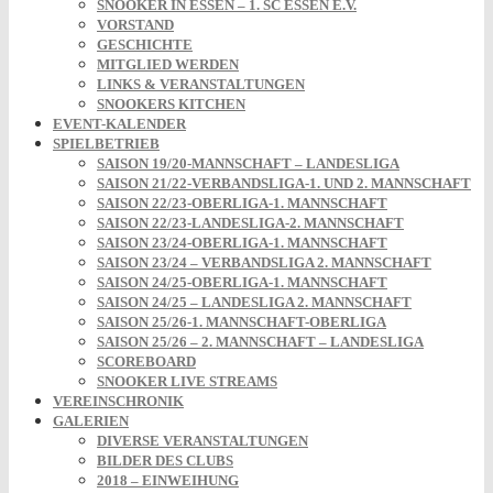
SNOOKER IN ESSEN – 1. SC ESSEN E.V.
VORSTAND
GESCHICHTE
MITGLIED WERDEN
LINKS & VERANSTALTUNGEN
SNOOKERS KITCHEN
EVENT-KALENDER
SPIELBETRIEB
SAISON 19/20-MANNSCHAFT – LANDESLIGA
SAISON 21/22-VERBANDSLIGA-1. UND 2. MANNSCHAFT
SAISON 22/23-OBERLIGA-1. MANNSCHAFT
SAISON 22/23-LANDESLIGA-2. MANNSCHAFT
SAISON 23/24-OBERLIGA-1. MANNSCHAFT
SAISON 23/24 – VERBANDSLIGA 2. MANNSCHAFT
SAISON 24/25-OBERLIGA-1. MANNSCHAFT
SAISON 24/25 – LANDESLIGA 2. MANNSCHAFT
SAISON 25/26-1. MANNSCHAFT-OBERLIGA
SAISON 25/26 – 2. MANNSCHAFT – LANDESLIGA
SCOREBOARD
SNOOKER LIVE STREAMS
VEREINSCHRONIK
GALERIEN
DIVERSE VERANSTALTUNGEN
BILDER DES CLUBS
2018 – EINWEIHUNG