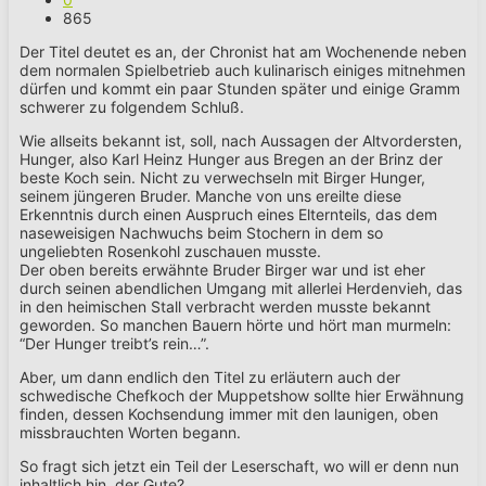
865
Der Titel deutet es an, der Chronist hat am Wochenende neben
dem normalen Spielbetrieb auch kulinarisch einiges mitnehmen
dürfen und kommt ein paar Stunden später und einige Gramm
schwerer zu folgendem Schluß.
Wie allseits bekannt ist, soll, nach Aussagen der Altvordersten,
Hunger, also Karl Heinz Hunger aus Bregen an der Brinz der
beste Koch sein. Nicht zu verwechseln mit Birger Hunger,
seinem jüngeren Bruder. Manche von uns ereilte diese
Erkenntnis durch einen Auspruch eines Elternteils, das dem
naseweisigen Nachwuchs beim Stochern in dem so
ungeliebten Rosenkohl zuschauen musste.
Der oben bereits erwähnte Bruder Birger war und ist eher
durch seinen abendlichen Umgang mit allerlei Herdenvieh, das
in den heimischen Stall verbracht werden musste bekannt
geworden. So manchen Bauern hörte und hört man murmeln:
“Der Hunger treibt’s rein…”.
Aber, um dann endlich den Titel zu erläutern auch der
schwedische Chefkoch der Muppetshow sollte hier Erwähnung
finden, dessen Kochsendung immer mit den launigen, oben
missbrauchten Worten begann.
So fragt sich jetzt ein Teil der Leserschaft, wo will er denn nun
inhaltlich hin, der Gute?