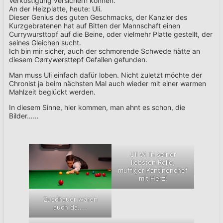
Verköstigung versichern können.
An der Heizplatte, heute: Uli.
Dieser Genius des guten Geschmacks, der Kanzler des
Kurzgebratenen hat auf Bitten der Mannschaft einen
Currywursttopf auf die Beine, oder vielmehr Platte gestellt, der
seines Gleichen sucht.
Ich bin mir sicher, auch der schmorende Schwede hätte an
diesem Cørrywørsttøpf Gefallen gefunden.
Man muss Uli einfach dafür loben. Nicht zuletzt möchte der
Chronist ja beim nächsten Mal auch wieder mit einer warmen
Mahlzeit beglückt werden.
In diesem Sinne, hier kommen, man ahnt es schon, die
Bilder……
Uli W. in seiner
liebsten Rolle,
muffiger Kantinenchef
mit Herz!
Zuschauer waren
auch da…..