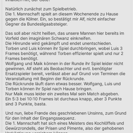
Natürlich zunächst zum Spielbetrieb.
Die 1. Mannschaft spielt an diesem Wochenende zu Hause
gegen die Kölner. Ein, so bestätigt mir Alf, nicht einfacher
Gegner da Bundesligaabsteiger.
Das soll aber nicht heißen, das unsere Mannen hier bereits im
Vorfeld den imaginären Schwanz einkneifen.
Die Hinrunde wird gekämpft und endet unentschieden.
Torben und Luis können ihr Spiel durchbringen, wobei Luis 3
Frames benötigt, während Torben effizienter spielt und nur 2
Frames benötigt.
Wolfgang und Maik können in der Runde ihr Spiel leider nicht
gewinnen. Alf steht als Beobachter und evtl. benötigter
Ersatzspieler bereit, verlässt aber auf Grund von Terminen die
Veranstaltung mit Beginn der Rückrunde.
Die Rückrunde läuft dann etwas besser. Wolfgang, Luis und
Torben können ihr Spiel nach Hause bringen.
Nur Maik muss leider ein zweites Mal sein Match abgeben.
Ein 5:3 bei 10:10 Frames ist durchaus knapp, aber 3 Punkte
sind 3 Punkte, basta.
Und nun, liebe Frønde des geschriebenen Unsinns, zum Grund
für den Inhalt der Eingangssequenz.
Die 1. Mannschaft hat sich eines Meisters des Kochlöffels und
Gewürzrondells, der Prisen und Pimente, also der gehobenen