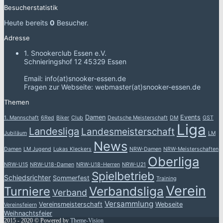
Besucherstatistik
Heute bereits
0
Besucher.
Adresse
1. Snookerclub Essen e.V.
Schnieringshof 12 45329 Essen
Email: info(at)snooker-essen.de
Fragen zur Webseite: webmaster(at)snooker-essen.de
Themen
Damen
Events
1. Mannschaft
6Red
Biker
Club
Deutsche Meisterschaft
DM
GST
Liga
Landesliga
Landesmeisterschaft
Jubiläum
LM
News
Damen
LM Jugend
Lukas Kleckers
NRW-Damen
NRW-Meisterschaften
Oberliga
NRW-U15
NRW-U18-Damen
NRW-U18-Herren
NRW-U21
Spielbetrieb
Schiedsrichter
Sommerfest
Training
Verein
Verbandsliga
Turniere
Verband
Versammlung
Vereinsmeisterschaft
Webseite
Vereinsfeiern
Weihnachtsfeier
2015 - 2020 © Powered by
Theme-Vision