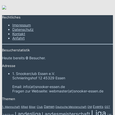
Rechtliches
Impressum
Datenschutz
Kontakt
Anfahrt
Besucherstatistik
Heute bereits
0
Besucher.
Adresse
1. Snookerclub Essen e.V.
Schnieringshof 12 45329 Essen
Email: info(at)snooker-essen.de
Fragen zur Webseite: webmaster(at)snooker-essen.de
Themen
Damen
Events
1. Mannschaft
6Red
Biker
Club
Deutsche Meisterschaft
DM
GST
Liga
Landesliga
Landesmeisterschaft
Jubiläum
LM