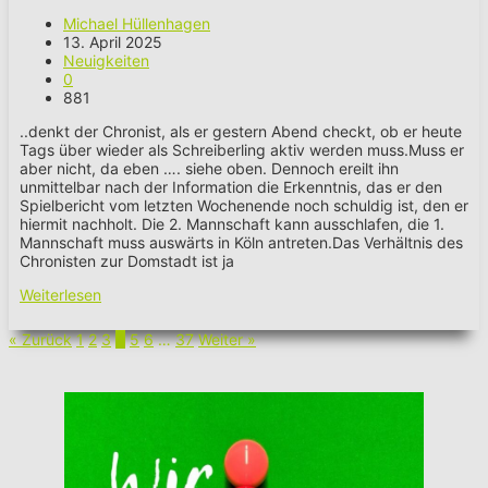
Michael Hüllenhagen
13. April 2025
Neuigkeiten
0
881
..denkt der Chronist, als er gestern Abend checkt, ob er heute
Tags über wieder als Schreiberling aktiv werden muss.Muss er
aber nicht, da eben …. siehe oben. Dennoch ereilt ihn
unmittelbar nach der Information die Erkenntnis, das er den
Spielbericht vom letzten Wochenende noch schuldig ist, den er
hiermit nachholt. Die 2. Mannschaft kann ausschlafen, die 1.
Mannschaft muss auswärts in Köln antreten.Das Verhältnis des
Chronisten zur Domstadt ist ja
Weiterlesen
Seite
Seite
Seite
Seite
Seite
Seite
Seite
« Zurück
1
2
3
4
5
6
…
37
Weiter »