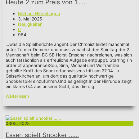
Heute 2 zum Preis von 1……
Michael Hüllenhagen
3. Mai 2025
Neuigkeiten
0
964
…was die Spielberichte angeht.Der Chronist leidet manchmal
unter Termin-Demenz und muss zunächst den Spieltag der 2.
Mannschaft beim BC SB Horst-Emscher nachreichen, was sich
auch tatsächlich als erfreuliche Aufgabe entpuppt. Starring (in
order of appearance)Sou, Sina, Michael und WolframDie
geballte Kraft des Snookerfachwissens tritt am 27.04. in
Gelsenkirchen an, um dort das qualitativ hochwertige
Snookerspiel einzuführen.Und es gelingt.In der Hinrunde zeigt
ein klares 0:4 aus unserer Sicht, das die o.g.
Weiterlesen
03
05, 2025
Essen spielt Snooker ……