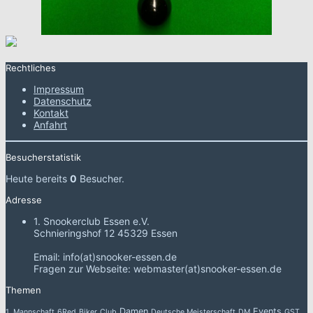
Rechtliches
Impressum
Datenschutz
Kontakt
Anfahrt
Besucherstatistik
Heute bereits
0
Besucher.
Adresse
1. Snookerclub Essen e.V.
Schnieringshof 12 45329 Essen
Email: info(at)snooker-essen.de
Fragen zur Webseite: webmaster(at)snooker-essen.de
Themen
Damen
Events
1. Mannschaft
6Red
Biker
Club
Deutsche Meisterschaft
DM
GST