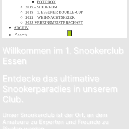
FOTOBOX
2019 – SCHIRI-DM
2019 – 1. ESSENER DOUBLE-CUP
2022 – WEIHNACHTSFEIER
2023-VEREINSMEISTERSCHAFT
ARCHIV
Willkommen im 1. Snookerclub
Essen
Entdecke das ultimative
Snookerparadies in unserem
Club.
Unser Snookerclub ist der Ort, an dem
Amateure zu Experten und Freunde zu
Rivalen werden.